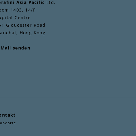
0
erafini Asia Pacific
Ltd.
oom 1403, 14/F
apital Centre
51 Gloucester Road
anchai, Hong Kong
-Mail senden
ontakt
tandorte