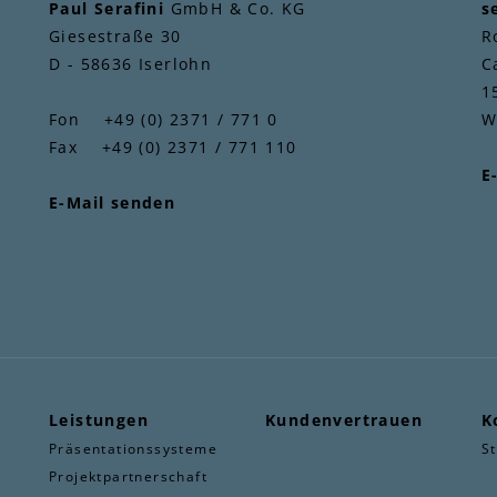
Paul Serafini
GmbH & Co. KG
s
Giesestraße 30
R
D - 58636 Iserlohn
C
1
Fon +49 (0) 2371 / 771 0
W
Fax +49 (0) 2371 / 771 110
E
E-Mail senden
Leistungen
Kundenvertrauen
K
Präsentationssysteme
S
Projektpartnerschaft