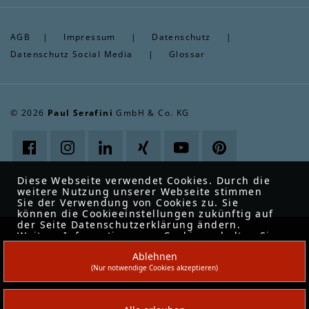
AGB
|
Impressum
|
Datenschutz
|
Datenschutz Social Media
|
Glossar
© 2026
Paul Serafini
GmbH & Co. KG
Diese Webseite verwendet Cookies. Durch die
weitere Nutzung unserer Webseite stimmen
Sie der Verwendung von Cookies zu. Sie
können die Cookieeinstellungen zukünftig auf
der Seite Datenschutzerklärung ändern.
Weitere Informationen zu Cookies erhalten Sie
in unserer
Datenschutzerklärung
.
Ablehnen
(Nur notwendige Cookies akzeptieren)