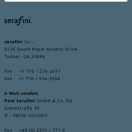
serafini
Inc.
5126 South Royal Atlanta Drive
Tucker, GA 30084
Fon +1 770 / 274-2411
Fax +1 770 / 934-3384
E-Mail senden
Paul Serafini
GmbH & Co. KG
Giesestraße 30
D - 58636 Iserlohn
Fon +49 (0) 2371 / 771 0