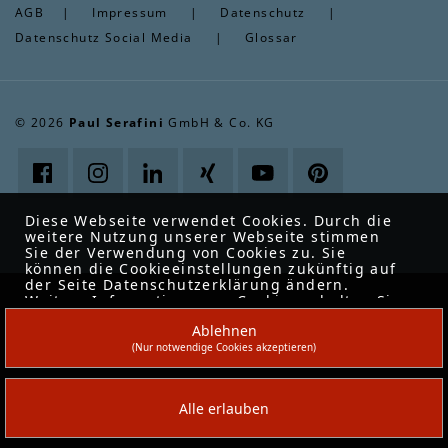
AGB
|
Impressum
|
Datenschutz
|
Datenschutz Social Media
|
Glossar
© 2026
Paul Serafini
GmbH & Co. KG
Diese Webseite verwendet Cookies. Durch die
weitere Nutzung unserer Webseite stimmen
Sie der Verwendung von Cookies zu. Sie
können die Cookieeinstellungen zukünftig auf
der Seite Datenschutzerklärung ändern.
Weitere Informationen zu Cookies erhalten Sie
in unserer
Datenschutzerklärung
.
Ablehnen
(Nur notwendige Cookies akzeptieren)
Alle erlauben