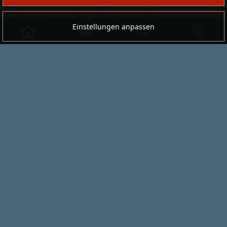
Einstellungen anpassen
Leistungen
Ein erfahrener Partner für Ihr
Projekt.
serafini
plant, entwickelt und realisiert
Ladenbau- und Innenausbauprojekte
für
Filialisten, den Retail-Bereich und zahlreiche
Branchen – darunter
Automotive, Sport,
Lifestyle, Fashion, Beauty, HealthCare,
Bibliotheken, Food, Gastronomie und
Tankstellen
.
Als Full-Service-Partner übernehmen wir nicht
nur die
Inneneinrichtung und