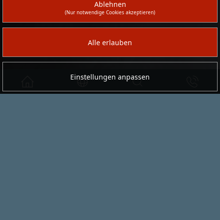
in unserer
Datenschutzerklärung
.
Ablehnen
(Nur notwendige Cookies akzeptieren)
Alle erlauben
Einstellungen anpassen
serafini
ist ein international tätiges
Familienunternehmen und fertigt mit ca. 100
Mitarbeitern und Mitarbeiterinnen seit über 70
Jahren am Standort in Iserlohn. In verschiedenen
Geschäftsbereichen entwickeln und produzieren
wir designorientierte, exklusive